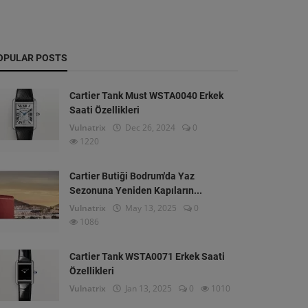
OPULAR POSTS
Cartier Tank Must WSTA0040 Erkek
Saati Özellikleri
Vulnatrix
Dec 26, 2024
0
1220
Cartier Butiği Bodrum'da Yaz
Sezonuna Yeniden Kapıların...
Vulnatrix
May 13, 2025
0
1086
Cartier Tank WSTA0071 Erkek Saati
Özellikleri
Vulnatrix
Jan 13, 2025
0
1010