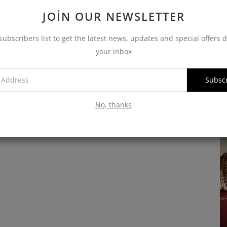
C
JOIN OUR NEWSLETTER
Sa
subscribers list to get the latest news, updates and special offers d
your inbox
Ca
H
Subsc
No, thanks
R
Haberler
k Saati
Cartier Butiği Bodrum'da Yaz Sezonuna