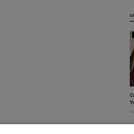
O
C
Y
Vu