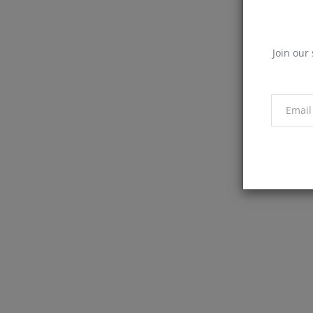
Join our 
Cartier
Cartier Tank Must WSTA0040 Erke