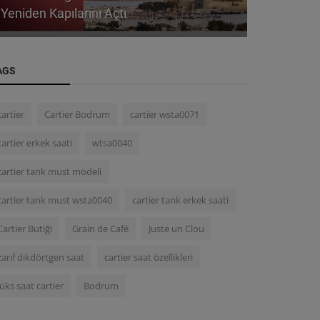
Özellikleri
Özellikleri
AGS
cartier
Cartier Bodrum
cartier wsta0071
cartier erkek saati
wtsa0040
cartier tank must modeli
cartier tank must wsta0040
cartier tank erkek saati
Cartier Butiği
Grain de Café
Juste un Clou
zarif dikdörtgen saat
cartier saat özellikleri
lüks saat cartier
Bodrum