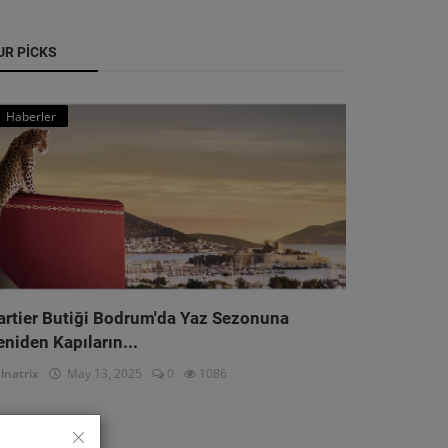
UR PICKS
Haberler
artier Butiği Bodrum'da Yaz Sezonuna
eniden Kapıların...
lnatrix
May 13, 2025
0
1086