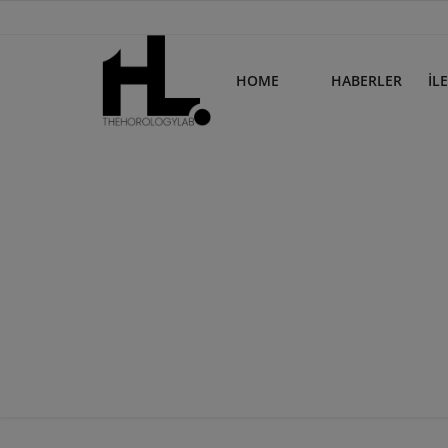
HOME
HABERLER
İL
Home
Haberler
İletişim
Login
Register