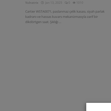
Vulnatrix
Jan 13, 2025
0
1010
Cartier WSTA0071, paslanmaz çelik kasası, siyah parlak
kadranı ve hassas kuvars mekanizmasıyla zarif bir
dikdörtgen saat. Şıklığı ...