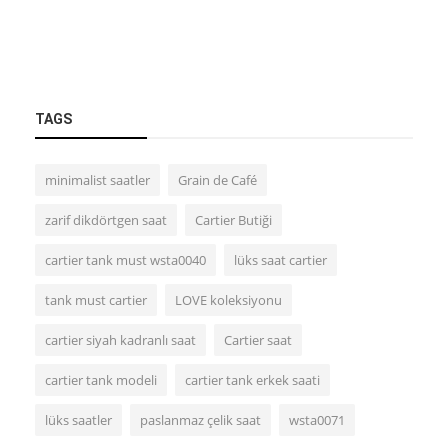
TAGS
minimalist saatler
Grain de Café
zarif dikdörtgen saat
Cartier Butiği
cartier tank must wsta0040
lüks saat cartier
tank must cartier
LOVE koleksiyonu
cartier siyah kadranlı saat
Cartier saat
cartier tank modeli
cartier tank erkek saati
lüks saatler
paslanmaz çelik saat
wsta0071