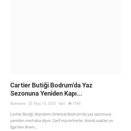
Cartier Butiği Bodrum'da Yaz
Sezonuna Yeniden Kapı...
Vulnatrix
May 13, 2025
0
1084
Cartier Butiği, Mandarin Oriental Bodrum’da yaz sezonuna
yeniden merhaba diyor. Zarif mücevherler, ikonik saatler ve
Ege'den ilham...