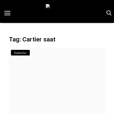
Home
Tag: Cartier saat
Haberler
Haberler
İletişim
Login
Register
Türkçe