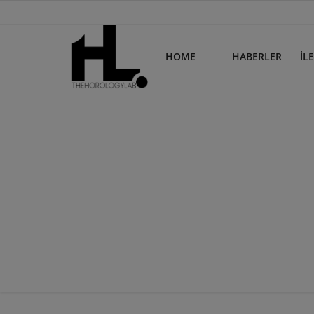
HOME
HABERLER
İL
Home
Haberler
İletişim
Login
Register