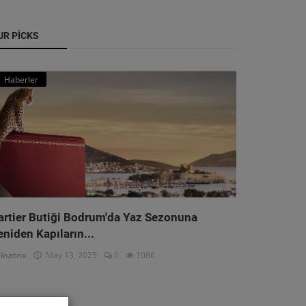
UR PICKS
Haberler
artier Butiği Bodrum'da Yaz Sezonuna
eniden Kapıların...
lnatrix
May 13, 2025
0
1086