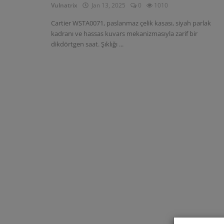
Vulnatrix
Jan 13, 2025
0
1010
Cartier WSTA0071, paslanmaz çelik kasası, siyah parlak
kadranı ve hassas kuvars mekanizmasıyla zarif bir
dikdörtgen saat. Şıklığı ...