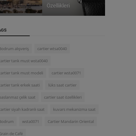
Özellikleri
Özellikleri
AGS
Bodrum alışveriş
cartier wtsa0040
cartier tank must wsta0040
cartier tank must modeli
cartier wsta0071
cartier tank erkek saati
lüks saat cartier
paslanmaz çelik saat
cartier saat özellikleri
cartier siyah kadranlı saat
kuvars mekanizma saat
Bodrum
wsta0071
Cartier Mandarin Oriental
Grain de Café