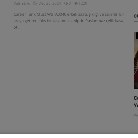
Vulnatrix
Dec 26, 2024
0
1220
Cartier Tank Must WSTA0040 erkek saati, şıklığı ve zarafeti bir
O
araya getiren lüks bir tasarıma sahiptir. Paslanmaz çelik kasa,
ot...
C
Y
Vu