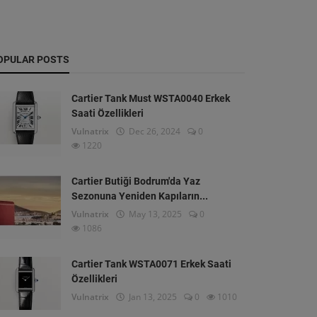
OPULAR POSTS
Cartier Tank Must WSTA0040 Erkek
Saati Özellikleri
Vulnatrix
Dec 26, 2024
0
1220
Cartier Butiği Bodrum'da Yaz
Sezonuna Yeniden Kapıların...
Vulnatrix
May 13, 2025
0
1086
Cartier Tank WSTA0071 Erkek Saati
Özellikleri
Vulnatrix
Jan 13, 2025
0
1010