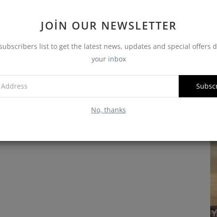
C
JOIN OUR NEWSLETTER
Sa
subscribers list to get the latest news, updates and special offers d
Ca
your inbox
H
Subsc
R
No, thanks
Haberler
ti
Cartier Butiği Bodrum'da Yaz Sezonuna