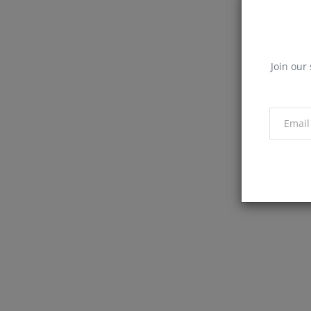
Join our 
Cartier
Cartier Tank WSTA0071 Erkek Saa